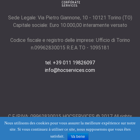
Sede Legale: Via Pietro Giannone, 10 - 10121 Torino (TO)
Capitale sociale: Euro 10.000,00 interamente versato
Codice fiscale e registro delle imprese: Ufficio di Torino
n.09962830015 R.E.A TO - 1095181
tel. +39 011 19826097
info@hocservices.com
C.F./P.IVA: 09962830015 HOCSERVICES © 2017 All rights
Nous utilisons des cookies pour vous assurer la meilleure expérience sur notre
reserved.
Term of use
and
Privacy Policy
site. Si vous continuez à utiliser ce site, nous supposerons que vous êtes
satisfait.
Va bene