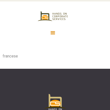
HOME
SERVIZI
HCS HANDS ON CORPORATE
LAVORA CON NOI
SERVICES
CONTATTI
SERVIZI CONTABILI ED AMMINISTRATIVI IN OUTSOURCING
francese